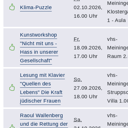
Meining
Klima-Puzzle
02.10.2026,
Kloster
16.00 Uhr
1 - Aula
Kunstworkshop
Fr.
vhs-
"Nicht mit uns -
18.09.2026,
Meining
Hass in unserer
17.00 Uhr
Raum 2.
Gesellschaft"
Lesung mit Klavier
vhs-
So.
"Quellen des
Meining
27.09.2026,
Lebens" Die Kraft
Strupps
18.00 Uhr
jüdischer Frauen
Villa 1.0
Raoul Wallenberg
vhs-
Sa.
und die Rettung der
Meining