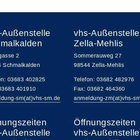
-Außenstelle
vhs-Außenstelle
malkalden
Zella-Mehlis
gasse 2
Sommerauweg 27
4 Schmalkalden
98544 Zella-Mehlis
on: 03683 402825
Telefon: 03682 482976
 03683 401910
Fax: 03682 464360
dung-sm(at)vhs-sm.de
anmeldung-zm(at)vhs-s
nungszeiten
Öffnungszeiten
-Außenstelle
vhs-Außenstelle