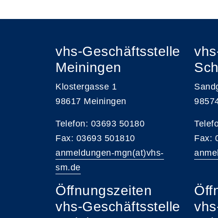
vhs-Geschäftsstelle
vhs
Meiningen
Sch
Klostergasse 1
Sand
98617 Meiningen
9857
Telefon: 03693 50180
Telef
Fax: 03693 501810
Fax:
anmeldungen-mgn(at)vhs-
anmel
sm.de
Öffnungszeiten
Öff
vhs-Geschäftsstelle
vhs