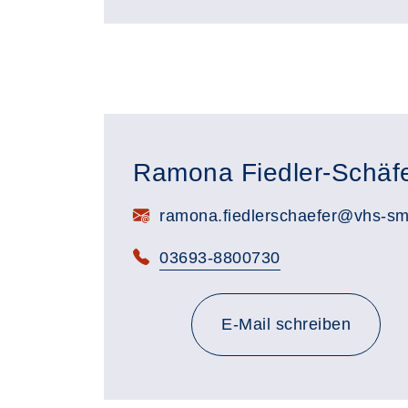
Ramona Fiedler-Schäf
E-Mail:
ramona.fiedlerschaefer@vhs-sm
Telefon:
03693-8800730
E-Mail schreiben