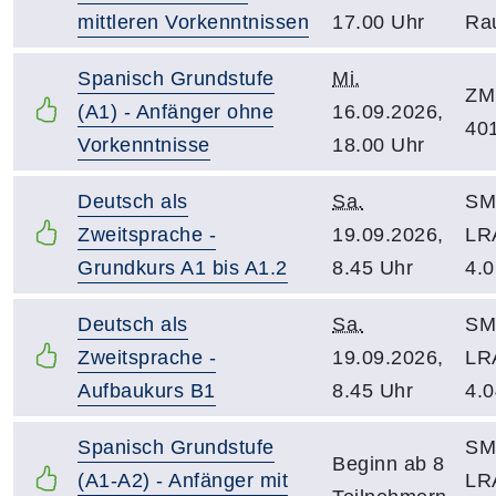
mittleren Vorkenntnissen
17.00 Uhr
Ra
Spanisch Grundstufe
Mi.
ZM
(A1) - Anfänger ohne
16.09.2026,
40
Vorkenntnisse
18.00 Uhr
Deutsch als
Sa.
SM 
Zweitsprache -
19.09.2026,
LR
Grundkurs A1 bis A1.2
8.45 Uhr
4.0
Deutsch als
Sa.
SM 
Zweitsprache -
19.09.2026,
LR
Aufbaukurs B1
8.45 Uhr
4.0
Spanisch Grundstufe
SM 
Beginn ab 8
(A1-A2) - Anfänger mit
LR