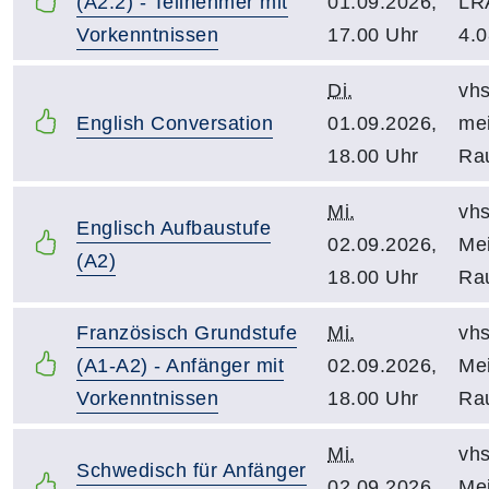
(A2.2) - Teilnehmer mit
01.09.2026,
LR
Vorkenntnissen
17.00 Uhr
4.0
Di.
vhs
English Conversation
01.09.2026,
mei
18.00 Uhr
Ra
Mi.
vhs
Englisch Aufbaustufe
02.09.2026,
Mei
(A2)
18.00 Uhr
Ra
Französisch Grundstufe
Mi.
vhs
(A1-A2) - Anfänger mit
02.09.2026,
Mei
Vorkenntnissen
18.00 Uhr
Ra
Mi.
vhs
Schwedisch für Anfänger
02.09.2026,
Mei