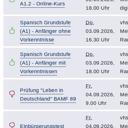
A1.2 - Online-Kurs
18.00 Uhr
dig
Spanisch Grundstufe
Do.
vhs
(A1) - Anfänger ohne
03.09.2026,
Mei
Vorkenntnisse
16.30 Uhr
Ra
Spanisch Grundstufe
Do.
vhs
(A1) - Anfänger mit
03.09.2026,
Mei
Vorkenntnissen
18.00 Uhr
Ra
Fr.
vhs
Prüfung "Leben in
04.09.2026,
Mei
Deutschland" BAMF 89
9.00 Uhr
Ra
Fr.
vhs
Einbürgerungstest
04.09.2026,
Mei