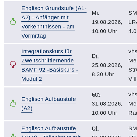
Englisch Grundstufe (A1-
Mi.
SM 
A2) - Anfänger mit
19.08.2026,
LR
Vorkenntnissen - am
10.00 Uhr
4.0
Vormittag
Integrationskurs für
vhs
Di.
Zweitschriftlernende
Mei
25.08.2026,
BAMF 92 -Basiskurs -
St
8.30 Uhr
Modul 2
Vil
Mo.
vhs
Englisch Aufbaustufe
31.08.2026,
Mei
(A2)
10.00 Uhr
Ra
Englisch Aufbaustufe
Di.
SM 