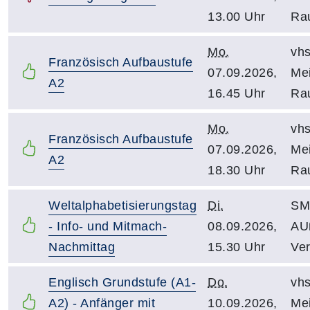
13.00 Uhr
Ra
Mo.
vhs
Französisch Aufbaustufe
07.09.2026,
Mei
A2
16.45 Uhr
Ra
Mo.
vhs
Französisch Aufbaustufe
07.09.2026,
Mei
A2
18.30 Uhr
Ra
Weltalphabetisierungstag
Di.
SM 
- Info- und Mitmach-
08.09.2026,
AU
Nachmittag
15.30 Uhr
Ver
Englisch Grundstufe (A1-
Do.
vhs
A2) - Anfänger mit
10.09.2026,
Mei