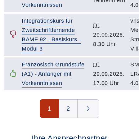
Teilnehmern
Vorkenntnissen
4.0
Integrationskurs für
vhs
Di.
Zweitschriftlernende
Mei
29.09.2026,
BAMF 92 - Basiskurs -
St
8.30 Uhr
Modul 3
Vil
Französisch Grundstufe
Di.
SM 
(A1) - Anfänger mit
29.09.2026,
LR
Vorkenntnissen
17.00 Uhr
4.0
Seite 1 von 2
1
2
Ihre Ansprechpartner