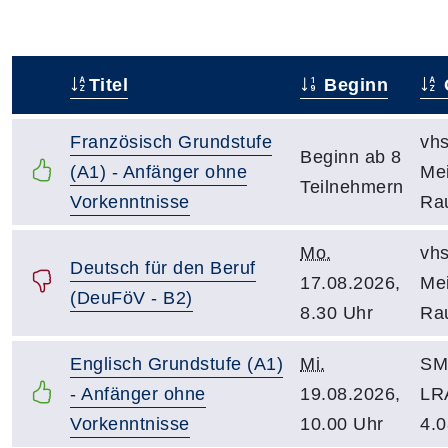
Titel
Beginn
–
Französisch Grundstufe
vhs
Beginn ab 8
(A1) - Anfänger ohne
Mei
Teilnehmern
Vorkenntnisse
Ra
Mo.
vhs
Deutsch für den Beruf
17.08.2026,
Mei
(DeuFöV - B2)
8.30 Uhr
Ra
Englisch Grundstufe (A1)
Mi.
SM 
- Anfänger ohne
19.08.2026,
LR
Vorkenntnisse
10.00 Uhr
4.0