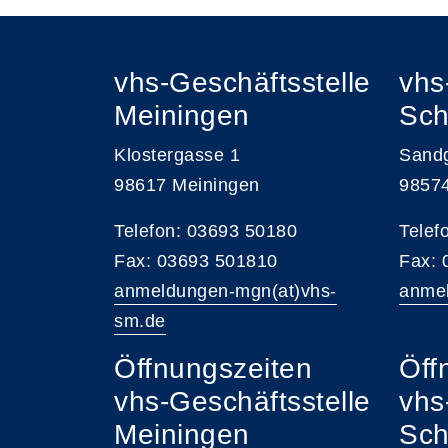
vhs-Geschäftsstelle
vhs
Meiningen
Sch
Klostergasse 1
Sand
98617 Meiningen
9857
Telefon: 03693 50180
Telef
Fax: 03693 501810
Fax:
anmeldungen-mgn(at)vhs-
anmel
sm.de
Öffnungszeiten
Öff
vhs-Geschäftsstelle
vhs
Meiningen
Sch