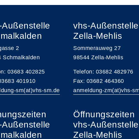
-Außenstelle
vhs-Außenstelle
malkalden
Zella-Mehlis
gasse 2
Sommerauweg 27
4 Schmalkalden
98544 Zella-Mehlis
on: 03683 402825
Telefon: 03682 482976
 03683 401910
Fax: 03682 464360
dung-sm(at)vhs-sm.de
anmeldung-zm(at)vhs-s
nungszeiten
Öffnungszeiten
-Außenstelle
vhs-Außenstelle
malkalden
Zella-Mehlis