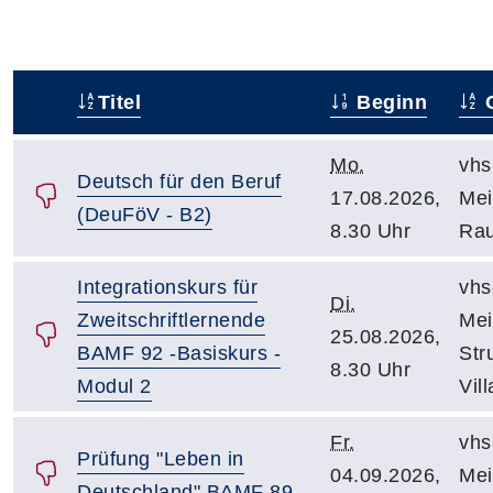
Titel
Beginn
O
–
Mo.
vhs
Deutsch für den Beruf
17.08.2026,
Mei
(DeuFöV - B2)
8.30 Uhr
Rau
Integrationskurs für
vhs
Di.
Zweitschriftlernende
Mei
25.08.2026,
BAMF 92 -Basiskurs -
Str
8.30 Uhr
Modul 2
Vil
Fr.
vhs
Prüfung "Leben in
04.09.2026,
Mei
Deutschland" BAMF 89