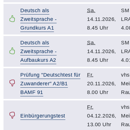
Deutsch als
Sa.
SM 
Zweitsprache -
14.11.2026,
LR
Grundkurs A1
8.45 Uhr
4.0
Deutsch als
Sa.
SM 
Zweitsprache -
14.11.2026,
LR
Aufbaukurs A2
8.45 Uhr
4.0
Prüfung "Deutschtest für
Fr.
vhs
Zuwanderer" A2/B1
20.11.2026,
Mei
BAMF 91
8.00 Uhr
Rau
Fr.
vhs
Einbürgerungstest
04.12.2026,
Mei
13.00 Uhr
Rau