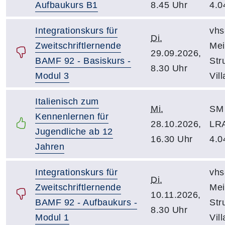
Aufbaukurs B1
8.45 Uhr
4.0
Integrationskurs für
vhs
Di.
Zweitschriftlernende
Mei
29.09.2026,
BAMF 92 - Basiskurs -
Str
8.30 Uhr
Modul 3
Vil
Italienisch zum
Mi.
SM 
Kennenlernen für
28.10.2026,
LR
Jugendliche ab 12
16.30 Uhr
4.0
Jahren
Integrationskurs für
vhs
Di.
Zweitschriftlernende
Mei
10.11.2026,
BAMF 92 - Aufbaukurs -
Str
8.30 Uhr
Modul 1
Vil