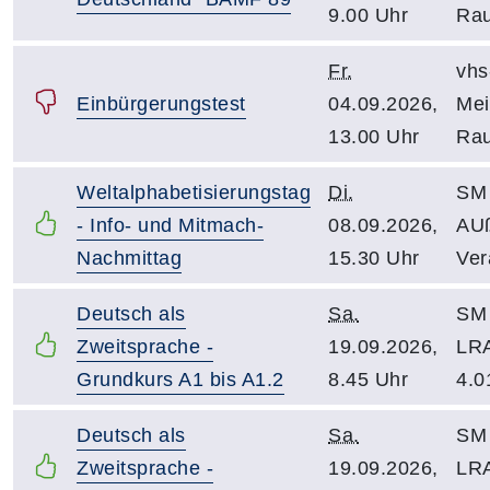
9.00 Uhr
Rau
Fr.
vhs
Einbürgerungstest
04.09.2026,
Mei
13.00 Uhr
Rau
Weltalphabetisierungstag
Di.
SM 
- Info- und Mitmach-
08.09.2026,
AU
Nachmittag
15.30 Uhr
Ver
Deutsch als
Sa.
SM 
Zweitsprache -
19.09.2026,
LR
Grundkurs A1 bis A1.2
8.45 Uhr
4.0
Deutsch als
Sa.
SM 
Zweitsprache -
19.09.2026,
LR