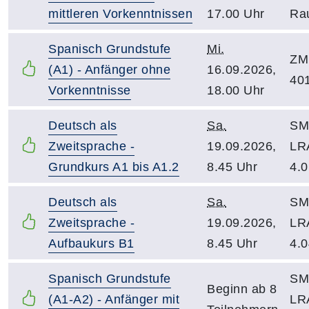
mittleren Vorkenntnissen
17.00 Uhr
Ra
Spanisch Grundstufe
Mi.
ZM
(A1) - Anfänger ohne
16.09.2026,
40
Vorkenntnisse
18.00 Uhr
Deutsch als
Sa.
SM 
Zweitsprache -
19.09.2026,
LR
Grundkurs A1 bis A1.2
8.45 Uhr
4.0
Deutsch als
Sa.
SM 
Zweitsprache -
19.09.2026,
LR
Aufbaukurs B1
8.45 Uhr
4.0
Spanisch Grundstufe
SM 
Beginn ab 8
(A1-A2) - Anfänger mit
LR