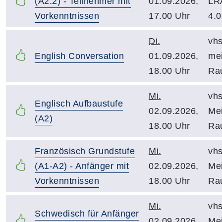
(A2.2) - Teilnehmer mit
01.09.2026,
LR
Vorkenntnissen
17.00 Uhr
4.0
Di.
vhs
English Conversation
01.09.2026,
mei
18.00 Uhr
Ra
Mi.
vhs
Englisch Aufbaustufe
02.09.2026,
Mei
(A2)
18.00 Uhr
Ra
Französisch Grundstufe
Mi.
vhs
(A1-A2) - Anfänger mit
02.09.2026,
Mei
Vorkenntnissen
18.00 Uhr
Ra
Mi.
vhs
Schwedisch für Anfänger
02.09.2026,
Mei