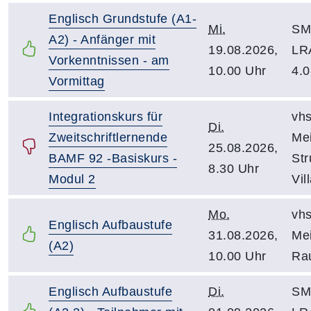
Englisch Grundstufe (A1-
Mi.
SM 
A2) - Anfänger mit
19.08.2026,
LR
Vorkenntnissen - am
10.00 Uhr
4.0
Vormittag
Integrationskurs für
vhs
Di.
Zweitschriftlernende
Mei
25.08.2026,
BAMF 92 -Basiskurs -
St
8.30 Uhr
Modul 2
Vil
Mo.
vhs
Englisch Aufbaustufe
31.08.2026,
Mei
(A2)
10.00 Uhr
Ra
Englisch Aufbaustufe
Di.
SM 