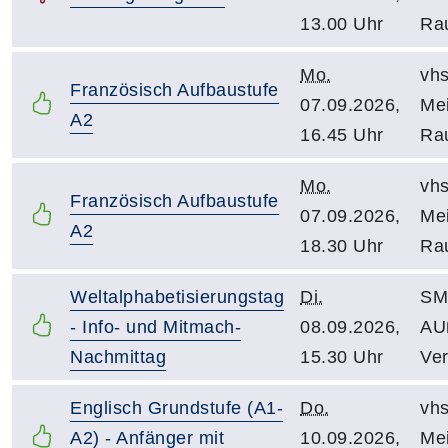
13.00 Uhr
Ra
Mo.
vhs
Französisch Aufbaustufe
07.09.2026,
Mei
A2
16.45 Uhr
Ra
Mo.
vhs
Französisch Aufbaustufe
07.09.2026,
Mei
A2
18.30 Uhr
Ra
Weltalphabetisierungstag
Di.
SM 
- Info- und Mitmach-
08.09.2026,
AU
Nachmittag
15.30 Uhr
Ver
Englisch Grundstufe (A1-
Do.
vhs
A2) - Anfänger mit
10.09.2026,
Mei