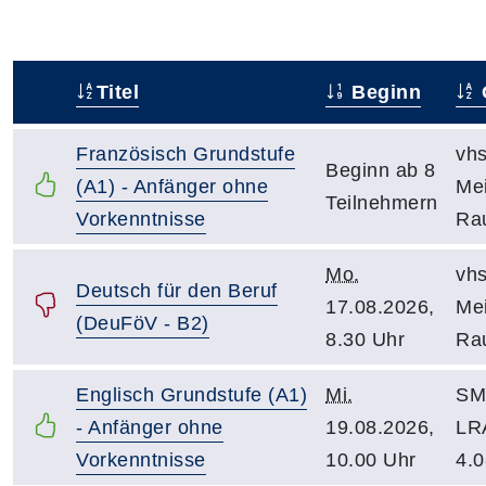
Titel
Beginn
–
Französisch Grundstufe
vhs
Beginn ab 8
(A1) - Anfänger ohne
Mei
Teilnehmern
Vorkenntnisse
Ra
Mo.
vhs
Deutsch für den Beruf
17.08.2026,
Mei
(DeuFöV - B2)
8.30 Uhr
Ra
Englisch Grundstufe (A1)
Mi.
SM 
- Anfänger ohne
19.08.2026,
LR
Vorkenntnisse
10.00 Uhr
4.0