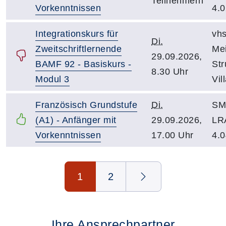
Teilnehmern
Vorkenntnissen
4.0
Integrationskurs für
vhs
Di.
Zweitschriftlernende
Mei
29.09.2026,
BAMF 92 - Basiskurs -
St
8.30 Uhr
Modul 3
Vil
Französisch Grundstufe
Di.
SM 
(A1) - Anfänger mit
29.09.2026,
LR
Vorkenntnissen
17.00 Uhr
4.0
Seite 1 von 2
1
2
Ihre Ansprechpartner