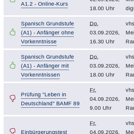
A1.2 - Online-Kurs
18.00 Uhr
dig
Spanisch Grundstufe
Do.
vhs
(A1) - Anfänger ohne
03.09.2026,
Mei
Vorkenntnisse
16.30 Uhr
Ra
Spanisch Grundstufe
Do.
vhs
(A1) - Anfänger mit
03.09.2026,
Mei
Vorkenntnissen
18.00 Uhr
Ra
Fr.
vhs
Prüfung "Leben in
04.09.2026,
Mei
Deutschland" BAMF 89
9.00 Uhr
Ra
Fr.
vhs
Einbürgerungstest
04.09.2026,
Mei