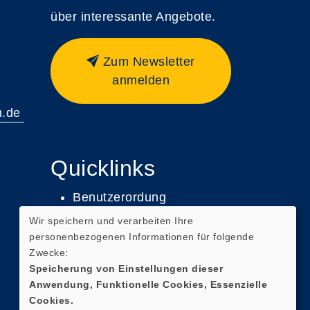
über interessante Angebote.
Zum Newsletter
anmelden
m.de
Quicklinks
Benutzerordung
Wir speichern und verarbeiten Ihre
Impressum
personenbezogenen Informationen für folgende
Datenschutz
Zwecke:
Speicherung von Einstellungen dieser
Widerruf
Anwendung, Funktionelle Cookies, Essenzielle
Cookies.
Barrierefreiheit