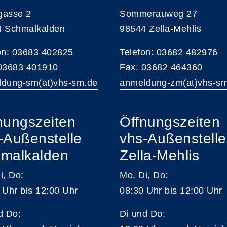
gasse 2
Sommerauweg 27
4 Schmalkalden
98544 Zella-Mehlis
on: 03683 402825
Telefon: 03682 482976
 03683 401910
Fax: 03682 464360
dung-sm(at)vhs-sm.de
anmeldung-zm(at)vhs-s
nungszeiten
Öffnungszeiten
-Außenstelle
vhs-Außenstelle
malkalden
Zella-Mehlis
i, Do:
Mo, Di, Do:
 Uhr bis 12:00 Uhr
08:30 Uhr bis 12:00 Uhr
d Do:
Di und Do: